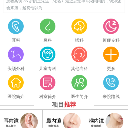
患者案例 35 岁的王先生（化名）最近总觉得耳朵闷闷的，偶尔还
会疼痛，起初他以为
耳科
鼻科
喉科
鼾症专科
头颈外科
儿童专科
其他专科
更多
医院简介
科室简介
医生简介
来院路线
项目
推荐