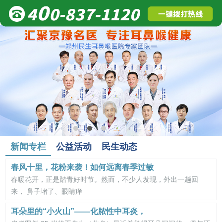
新闻专栏
公益活动
民生动态
春风十里，花粉来袭！如何远离春季过敏
春暖花开，正是踏青好时节。然而，不少人发现，外出一趟回
来， 鼻子堵了、眼睛痒
耳朵里的“小火山”——化脓性中耳炎，