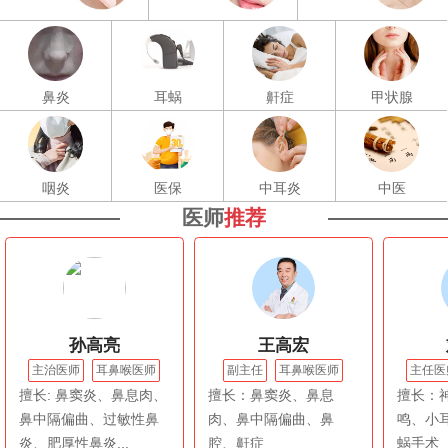
鼻炎
耳蜗
鼾症
甲状腺
咽炎
医保
中耳炎
中医
医师
推荐
孙高亮
王高宏
主治医师
耳鼻喉医师
副主任
耳鼻喉医师
主任医
擅长: 鼻窦炎、鼻息肉、
擅长：鼻窦炎、鼻息
擅长：
鼻中隔偏曲、过敏性鼻
肉、鼻中隔偏曲、鼻
鸣、小
炎、肥厚性鼻炎...
腔、鼾症
蜗手术