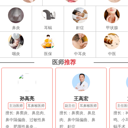
鼻炎
耳蜗
鼾症
甲状腺
咽炎
医保
中耳炎
中医
医师
推荐
孙高亮
王高宏
主治医师
耳鼻喉医师
副主任
耳鼻喉医师
主任医
擅长: 鼻窦炎、鼻息肉、
擅长：鼻窦炎、鼻息
擅长：
鼻中隔偏曲、过敏性鼻
肉、鼻中隔偏曲、鼻
鸣、小
炎、肥厚性鼻炎...
腔、鼾症
蜗手术