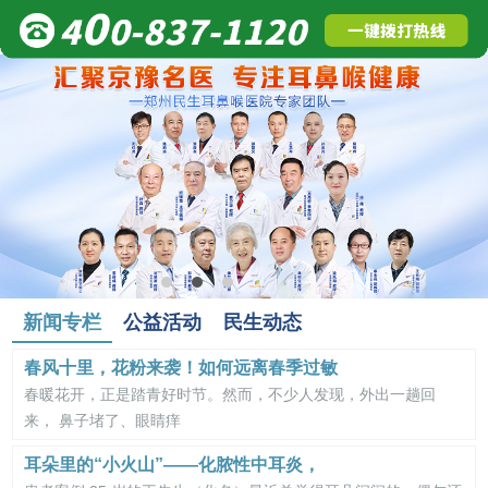
新闻专栏
公益活动
民生动态
春风十里，花粉来袭！如何远离春季过敏
春暖花开，正是踏青好时节。然而，不少人发现，外出一趟回
来， 鼻子堵了、眼睛痒
耳朵里的“小火山”——化脓性中耳炎，