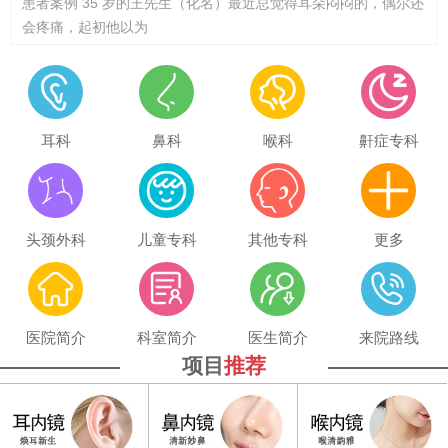
患者案例 35 岁的王先生（化名）最近总觉得耳朵闷闷的，偶尔还
会疼痛，起初他以为
耳科
鼻科
喉科
鼾症专科
头颈外科
儿童专科
其他专科
更多
医院简介
科室简介
医生简介
来院路线
项目
推荐