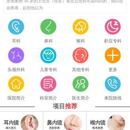
患者案例 35 岁的王先生（化名）最近总觉得耳朵闷闷的，偶尔还
会疼痛，起初他以为
耳科
鼻科
喉科
鼾症专科
头颈外科
儿童专科
其他专科
更多
医院简介
科室简介
医生简介
来院路线
项目
推荐