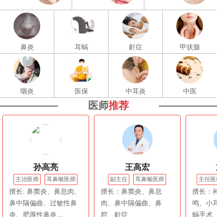
鼻炎
耳蜗
鼾症
甲状腺
咽炎
医保
中耳炎
中医
医师
推荐
孙高亮
王高宏
主治医师
耳鼻喉医师
副主任
耳鼻喉医师
主任医
擅长: 鼻窦炎、鼻息肉、
擅长：鼻窦炎、鼻息
擅长：
鼻中隔偏曲、过敏性鼻
肉、鼻中隔偏曲、鼻
鸣、小
炎、肥厚性鼻炎...
腔、鼾症
蜗手术