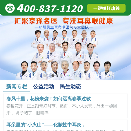
新闻专栏
公益活动
民生动态
春风十里，花粉来袭！如何远离春季过敏
春暖花开，正是踏青好时节。然而，不少人发现，外出一趟回
来， 鼻子堵了、眼睛痒
耳朵里的“小火山”——化脓性中耳炎，