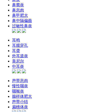
鼻窦炎
鼻息肉
鼻甲肥大
鼻中隔偏曲
过敏性鼻炎
耳鸣
耳膜穿孔
耳聋
外耳道炎
美尼尔
中耳炎
声带息肉
慢性咽炎
咽喉炎
腺样体肥大
声带小结
扁桃体炎