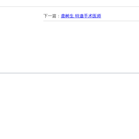
下一篇：
龚树生 特邀手术医师