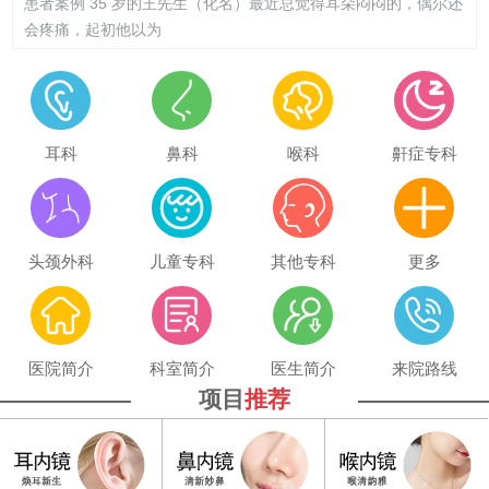
患者案例 35 岁的王先生（化名）最近总觉得耳朵闷闷的，偶尔还
会疼痛，起初他以为
耳科
鼻科
喉科
鼾症专科
头颈外科
儿童专科
其他专科
更多
医院简介
科室简介
医生简介
来院路线
项目
推荐