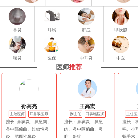
鼻炎
耳蜗
鼾症
甲状腺
咽炎
医保
中耳炎
中医
医师
推荐
孙高亮
王高宏
主治医师
耳鼻喉医师
副主任
耳鼻喉医师
主任医
擅长: 鼻窦炎、鼻息肉、
擅长：鼻窦炎、鼻息
擅长：
鼻中隔偏曲、过敏性鼻
肉、鼻中隔偏曲、鼻
鸣、小
炎、肥厚性鼻炎...
腔、鼾症
蜗手术