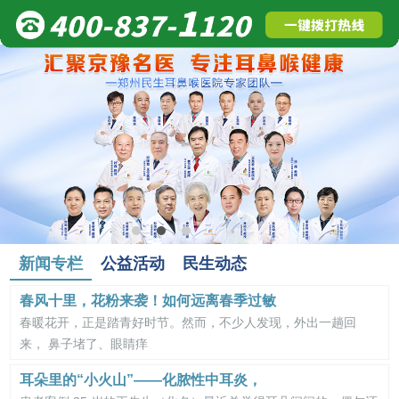
新闻专栏
公益活动
民生动态
春风十里，花粉来袭！如何远离春季过敏
春暖花开，正是踏青好时节。然而，不少人发现，外出一趟回
来， 鼻子堵了、眼睛痒
耳朵里的“小火山”——化脓性中耳炎，