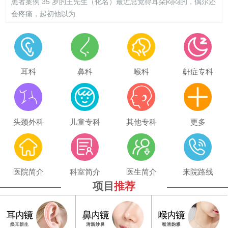
患者案例 35 岁的王先生（化名）最近总觉得耳朵闷闷的，偶尔还
会疼痛，起初他以为
耳科
鼻科
喉科
鼾症专科
头颈外科
儿童专科
其他专科
更多
医院简介
科室简介
医生简介
来院路线
项目
推荐