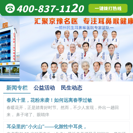
新闻专栏
公益活动
民生动态
春风十里，花粉来袭！如何远离春季过敏
春暖花开，正是踏青好时节。然而，不少人发现，外出一趟回
来， 鼻子堵了、眼睛痒
耳朵里的“小火山”——化脓性中耳炎，