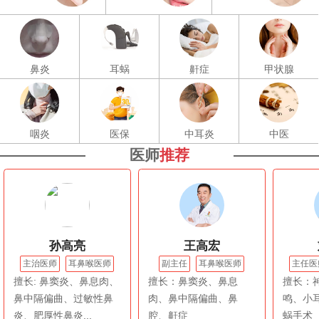
鼻炎
耳蜗
鼾症
甲状腺
咽炎
医保
中耳炎
中医
医师
推荐
孙高亮
王高宏
主治医师
耳鼻喉医师
副主任
耳鼻喉医师
主任医
擅长: 鼻窦炎、鼻息肉、
擅长：鼻窦炎、鼻息
擅长：
鼻中隔偏曲、过敏性鼻
肉、鼻中隔偏曲、鼻
鸣、小
炎、肥厚性鼻炎...
腔、鼾症
蜗手术