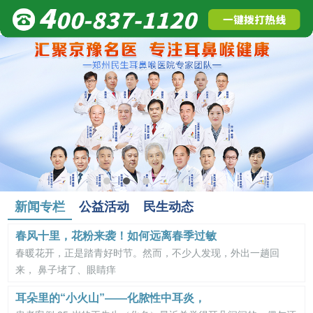
新闻专栏
公益活动
民生动态
春风十里，花粉来袭！如何远离春季过敏
春暖花开，正是踏青好时节。然而，不少人发现，外出一趟回
来， 鼻子堵了、眼睛痒
耳朵里的“小火山”——化脓性中耳炎，