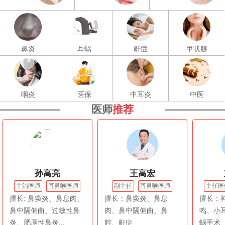
鼻炎
耳蜗
鼾症
甲状腺
咽炎
医保
中耳炎
中医
医师
推荐
孙高亮
王高宏
主治医师
耳鼻喉医师
副主任
耳鼻喉医师
主任医
擅长: 鼻窦炎、鼻息肉、
擅长：鼻窦炎、鼻息
擅长：
鼻中隔偏曲、过敏性鼻
肉、鼻中隔偏曲、鼻
鸣、小
炎、肥厚性鼻炎...
腔、鼾症
蜗手术