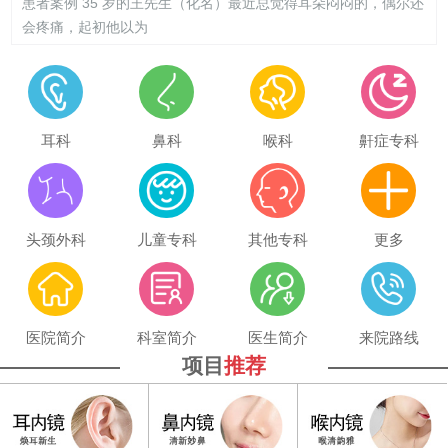
患者案例 35 岁的王先生（化名）最近总觉得耳朵闷闷的，偶尔还
会疼痛，起初他以为
耳科
鼻科
喉科
鼾症专科
头颈外科
儿童专科
其他专科
更多
医院简介
科室简介
医生简介
来院路线
项目
推荐