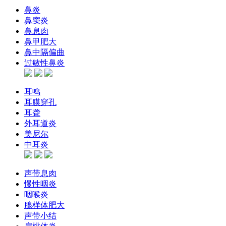
鼻炎
鼻窦炎
鼻息肉
鼻甲肥大
鼻中隔偏曲
过敏性鼻炎
耳鸣
耳膜穿孔
耳聋
外耳道炎
美尼尔
中耳炎
声带息肉
慢性咽炎
咽喉炎
腺样体肥大
声带小结