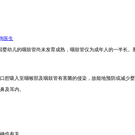
询医生
婴幼儿的咽鼓管尚未发育成熟，咽鼓管仅为成年人的一半长。
口腔吸入至咽喉部及咽鼓管有害菌的侵染，故能地预防或减少婴
入鼻及耳内。
。
正确也有关。