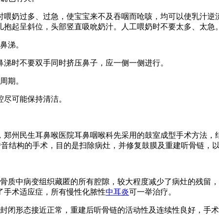
喂奶过多、过急，使宝宝来不及吞咽而呛咳，均可以使乳汁逆
儿抱起呈斜位，头部竖直吸吮奶汁。人工喂奶时不要太多、太急
擤鼻涕。
涕时不要双手同时挤压鼻子，应一侧一侧进行。
冒周期。
腔尽可能保持清洁。
，郑州民生耳鼻喉医院耳鼻咽喉科先采用的鼓室成型手术方法，
传音结构的手术，目的是扫除病灶，并修复鼓膜及重建听骨链，
骨质中病变组织藏匿的所有腔隙，较大程度减少了病灶的残留，
了手术适应症，所有慢性化脓性
中耳炎
可一举治疗。
闭形态接近正常，重建后听骨链的活动性及连续性良好，手术