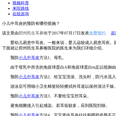
视频科普
来院路线
在线咨询
小儿中耳炎的预防有哪些措施？
该文章由
郑州民生耳鼻喉
于2017年07月17日发表
免费预约
咨
婴幼儿易患中耳炎。一般来说，婴儿远较成人易患耳疾。因
下面就让郑州民生耳鼻喉医院的医生来为我们详细介绍。
预防
小儿中耳炎
方法1、母乳。
由于母乳中所含的免疫球蛋白A和免疫球蛋白m足以抵御由
预防
小儿中耳炎
方法2、给宝宝洗澡、洗头时，防污水流
游泳后可用细小卫生棉签轻轻擦拭外耳道以保持清洁干燥
预防
小儿中耳炎
方法3、不要给宝宝挖耳朵。
避免细菌侵入引起感染。若耳垢较多，应到医院扫除。
预防
小儿中耳炎
方法4、宝宝患中耳炎往往和喂奶姿势不