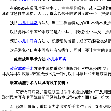
有的妈妈在喂乳时图省事，让宝宝平卧喂奶，或人工喂养时
耳而致急性中耳炎。因此，母亲给孩子喂奶时应取坐位，把婴
预防
小儿中耳炎
方法5、当宝宝鼻塞特别厉害时不错不要
以防鼻涕和细菌经咽鼓管进入中耳，引致急性中耳炎。擤鼻
预防
小儿中耳炎
方法6、积极预防感冒，或尽可能缩短感
这是避免小孩患中耳炎的有名措施。同时，要让宝宝的鼻
：鼓室成型手术方法
小儿中耳炎
鼓室成型手术
方法中耳炎重建健康听力针对中耳炎的治疗
耳炎等耳科疾病--鼓室成形术是一种可以中耳病灶和重建鼓室
鼓室成型手术方法具有以下优势：
1、可所有耳病及并发症鼓室成型手术通过切除中耳及周围
郑州民生耳鼻喉医院目前已经将鼓室成型技术全面升级，扩大
2、修复听骨链，重建听力患者接受手术治疗后，穿孔鼓膜封